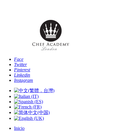
Teléfono: [+44 -0- 208 087 2501] - Email:
info@chefacademyoflondon.com
Face
Twitter
Pinterest
Linkedin
Instagram
Inicio