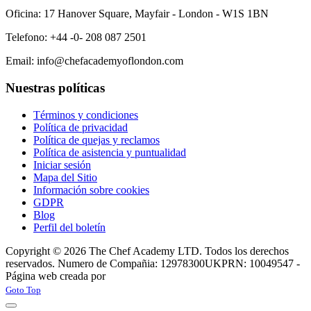
Oficina: 17 Hanover Square, Mayfair - London - W1S 1BN
Telefono: +44 -0- 208 087 2501
Email: info@chefacademyoflondon.com
Nuestras políticas
Términos y condiciones
Política de privacidad
Política de quejas y reclamos
Política de asistencia y puntualidad
Iniciar sesión
Mapa del Sitio
Información sobre cookies
GDPR
Blog
Perfil del boletín
Copyright © 2026 The Chef Academy LTD. Todos los derechos
reservados. Numero de Compañia: 12978300
UKPRN: 10049547 -
Página web creada por
Rabon Web Ltd
Joomla! 3 Templates
Goto Top