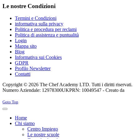
Le nostre Condizioni
Termini e Condizioni
informativa sulla privacy
Politica e procedura per reclami
Politica di assistenza e puntualità
Login
Mappa sito
Blog
Informativa sui Cookies
GDPR
Profilo Newsletter
Contatti
Copyright © 2026 The Chef Academy LTD. Tutti i diritti riservati.
Numero Aziendale: 12978300
UKPRN: 10049547 - Creato da
Rabon Web Ltd
Joomla! 3 Templates
Goto Top
Home
Chi siamo
Centro Impiego
Le nostre scuole