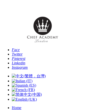
Telefono: [+44 -0- 208 087 2501] - Email:
info@chefacademyoflondon.com
Face
Twitter
Pinterest
Linkedin
Instagram
Home