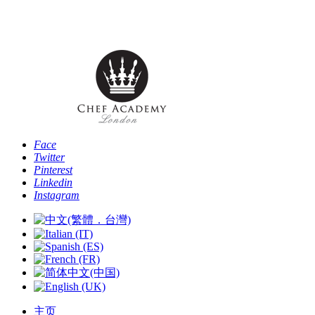
电话: [+44 -0- 208 087 2501] - 电子邮件:
info@chefacademyoflondon.com
Face
Twitter
Pinterest
Linkedin
Instagram
主页