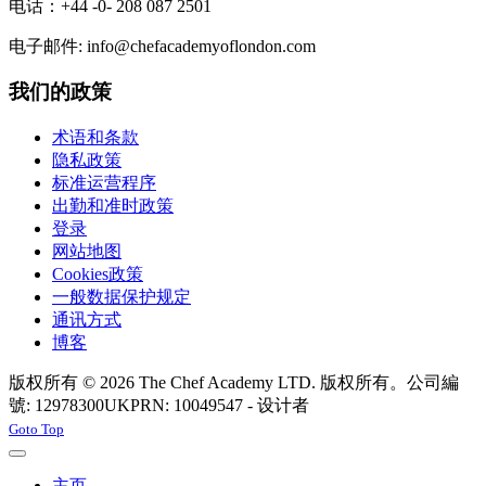
电话：+44 -0- 208 087 2501
电子邮件: info@chefacademyoflondon.com
我们的政策
术语和条款
隐私政策
标准运营程序
出勤和准时政策
登录
网站地图
Cookies政策
一般数据保护规定
通讯方式
博客
版权所有 © 2026 The Chef Academy LTD. 版权所有。公司編
號: 12978300
UKPRN: 10049547 - 设计者
Rabon Web Ltd
Joomla! 3 Templates
Goto Top
主页