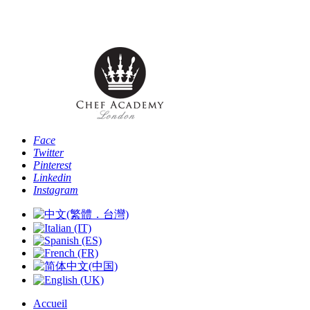
Téléphone: [+44 -0- 208 087 2501] - Email:
info@chefacademyoflondon.com
Face
Twitter
Pinterest
Linkedin
Instagram
Accueil