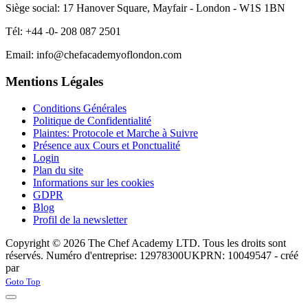
Siège social: 17 Hanover Square, Mayfair - London - W1S 1BN
Tél: +44 -0- 208 087 2501
Email: info@chefacademyoflondon.com
Mentions Légales
Conditions Générales
Politique de Confidentialité
Plaintes: Protocole et Marche à Suivre
Présence aux Cours et Ponctualité
Login
Plan du site
Informations sur les cookies
GDPR
Blog
Profil de la newsletter
Copyright © 2026 The Chef Academy LTD. Tous les droits sont
réservés. Numéro d'entreprise: 12978300
UKPRN: 10049547 - créé
par
Rabon Web Ltd
Joomla! 3 Templates
Goto Top