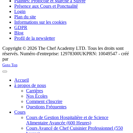
Plaintes: Protocole et Marche à Suivre
Présence aux Cours et Ponctualité
Login
Plan du site
Informations sur les cookies
GDPR
Blog
Profil de la newsletter
Copyright © 2026 The Chef Academy LTD. Tous les droits sont
réservés. Numéro d'entreprise: 12978300
UKPRN: 10049547 - créé
par
Rabon Web Ltd
Joomla! 3 Templates
Goto Top
Accueil
à propos de nous
Carrières
Nos Écoles
Comment s'Inscrire
Questions Fréquentes
Cours
Cours de Gestion Hospitalière et de Science
Alimentaire Avancée (600 Heures)
Cours Avancé de Chef Cuisinier Professionnel (550