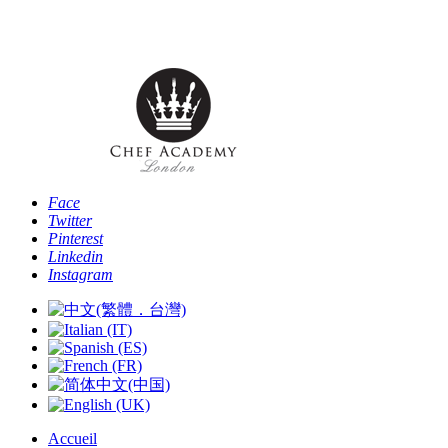
Téléphone: [+44 -0- 208 087 2501] - Email:
info@chefacademyoflondon.com
Face
Twitter
Pinterest
Linkedin
Instagram
Accueil